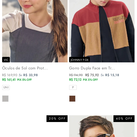
VIC
JOHNNY FOX
Óculos de Sol com Prot...
Gorro Dupla Face em Tr...
R$ 169,90
5x
R$ 33,98
Preço
R$ 94,90
Preço
R$ 75,92
5x
R$ 15,18
R$ 161,41
normal
R$ 72,12
promocional
PIX 5% OFF
PIX 5% OFF
TAMANHOS
TAMANHOS
UNI
P
COR
COR
20% OFF
40% OFF