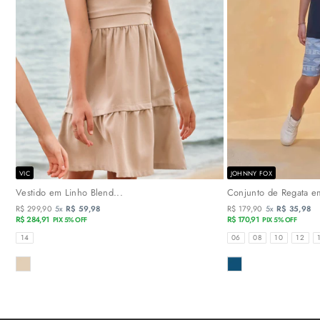
VIC
JOHNNY FOX
Vestido em Linho Blend...
Conjunto de Regata em
R$ 299,90
5x
R$ 59,98
R$ 179,90
5x
R$ 35,98
R$ 284,91
R$ 170,91
PIX 5% OFF
PIX 5% OFF
TAMANHOS
TAMANHOS
14
06
08
10
12
COR
COR