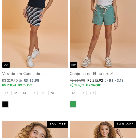
VIC
VIC
Vestido em Canelado Lu...
Conjunto de Blusa em M...
R$ 229,90
5x
R$ 45,98
Preço
R$ 269,90
Preço
R$ 215,92
5x
R$ 43,18
R$ 218,41
normal
R$ 205,12
promocional
PIX 5% OFF
PIX 5% OFF
TAMANHOS
TAMANHOS
10
12
14
16
18
20
16
18
20
COR
COR
20% OFF
20% OFF