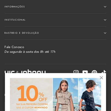
INFORMAÇÕES
INSTITUCIONAL
RASTREIO E DEVOLUÇÃO
Fale Conosco
De segunda à sexta das 8h até 17h
Instagram
YouTube
Pinterest
Tik
"Fecha
(Esc)"
Informe seu e-mail e receba as novidades da loja
Seu
Enviar
e-