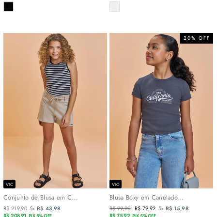
COR
COR
20% OFF
VIC
VIC
Conjunto de Blusa em C...
Blusa Boxy em Canelado...
R$ 219,90
5x
R$ 43,98
Preço
R$ 99,90
Preço
R$ 79,92
5x
R$ 15,98
R$ 208,91
normal
R$ 75,92
promocional
PIX 5% OFF
PIX 5% OFF