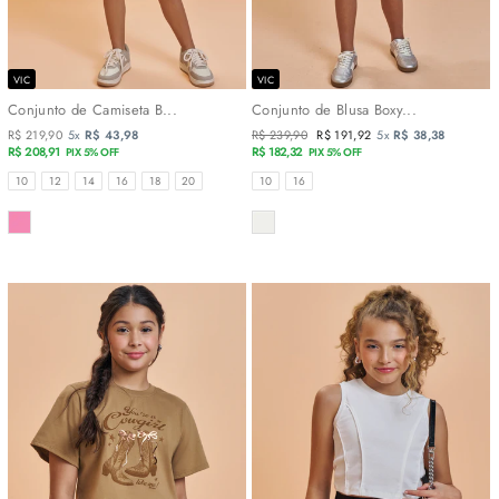
VIC
VIC
Conjunto de Camiseta B...
Conjunto de Blusa Boxy...
R$ 219,90
5x
R$ 43,98
Preço
R$ 239,90
Preço
R$ 191,92
5x
R$ 38,38
R$ 208,91
normal
R$ 182,32
promocional
PIX 5% OFF
PIX 5% OFF
TAMANHOS
TAMANHOS
10
12
14
16
18
20
10
16
COR
COR