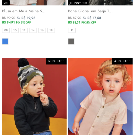
VIC
JOHNNY FOX
Blusa em Meia Malha 9...
Boné Global em Sarja T...
R$ 99,90
5x
R$ 19,98
R$ 87,90
5x
R$ 17,58
R$ 94,91
R$ 83,51
PIX 5% OFF
PIX 5% OFF
TAMANHOS
TAMANHOS
08
10
12
14
16
18
P
COR
COR
50% OFF
40% OFF