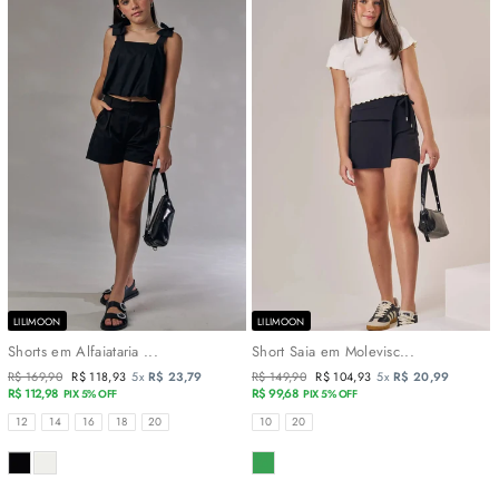
LILIMOON
LILIMOON
Shorts em Alfaiataria ...
Short Saia em Molevisc...
Preço
R$ 169,90
Preço
R$ 118,93
5x
R$ 23,79
Preço
R$ 149,90
Preço
R$ 104,93
5x
R$ 20,99
normal
R$ 112,98
promocional
normal
R$ 99,68
promocional
PIX 5% OFF
PIX 5% OFF
TAMANHOS
TAMANHOS
12
14
16
18
20
10
20
COR
COR