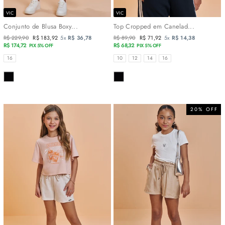
VIC
VIC
Conjunto de Blusa Boxy...
Top Cropped em Canelad...
Preço
R$ 229,90
Preço
R$ 183,92
5x
R$ 36,78
Preço
R$ 89,90
Preço
R$ 71,92
5x
R$ 14,38
normal
R$ 174,72
promocional
normal
R$ 68,32
promocional
PIX 5% OFF
PIX 5% OFF
TAMANHOS
TAMANHOS
16
10
12
14
16
COR
COR
20% OFF