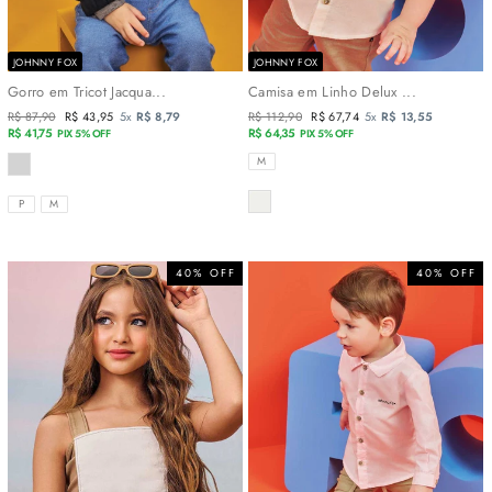
JOHNNY FOX
JOHNNY FOX
Gorro em Tricot Jacqua...
Camisa em Linho Delux ...
Preço
R$ 87,90
Preço
R$ 43,95
5x
R$ 8,79
Preço
R$ 112,90
Preço
R$ 67,74
5x
R$ 13,55
normal
R$ 41,75
promocional
normal
R$ 64,35
promocional
PIX 5% OFF
PIX 5% OFF
COR
TAMANHOS
M
COR
TAMANHOS
P
M
40% OFF
40% OFF