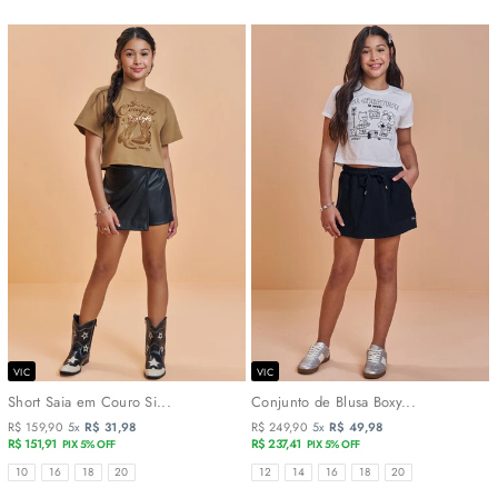
VIC
VIC
Short Saia em Couro Si...
Conjunto de Blusa Boxy...
R$ 159,90
5x
R$ 31,98
R$ 249,90
5x
R$ 49,98
R$ 151,91
R$ 237,41
PIX 5% OFF
PIX 5% OFF
TAMANHOS
TAMANHOS
10
16
18
20
12
14
16
18
20