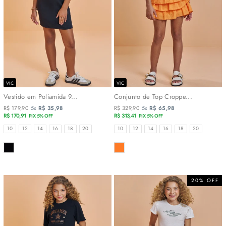
VIC
VIC
Vestido em Poliamida 9...
Conjunto de Top Croppe...
R$ 179,90
5x
R$ 35,98
R$ 329,90
5x
R$ 65,98
R$ 170,91
R$ 313,41
PIX 5% OFF
PIX 5% OFF
TAMANHOS
TAMANHOS
10
12
14
16
18
20
10
12
14
16
18
20
COR
COR
20% OFF