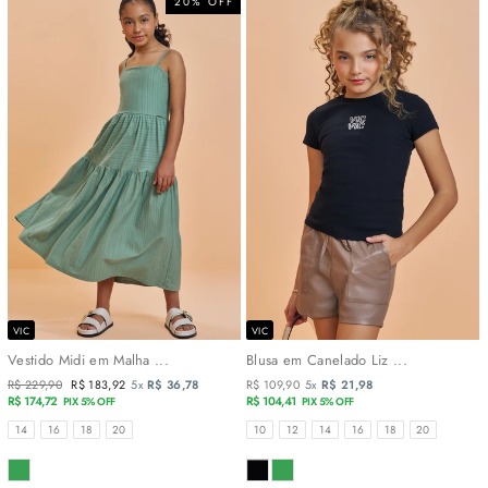
20% OFF
VIC
VIC
Vestido Midi em Malha ...
Blusa em Canelado Liz ...
Preço
R$ 229,90
Preço
R$ 183,92
5x
R$ 36,78
R$ 109,90
5x
R$ 21,98
normal
R$ 174,72
promocional
R$ 104,41
PIX 5% OFF
PIX 5% OFF
TAMANHOS
TAMANHOS
14
16
18
20
10
12
14
16
18
20
COR
COR