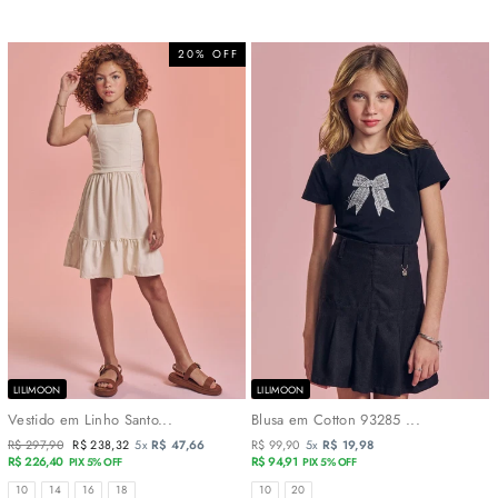
20% OFF
LILIMOON
LILIMOON
Vestido em Linho Santo...
Blusa em Cotton 93285 ...
Preço
R$ 297,90
Preço
R$ 238,32
5x
R$ 47,66
R$ 99,90
5x
R$ 19,98
normal
R$ 226,40
promocional
R$ 94,91
PIX 5% OFF
PIX 5% OFF
TAMANHOS
TAMANHOS
10
14
16
18
10
20