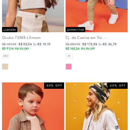
LILIMOON
JOHNNY FOX
Óculos 73588 Lilimoon
Cj. de Camisa em Tric ...
Preço
R$ 159,90
Preço
R$ 95,94
5x
R$ 19,19
Preço
R$ 289,90
Preço
R$ 173,94
5x
R$ 34,79
normal
R$ 91,14
promocional
normal
R$ 165,24
promocional
PIX 5% OFF
PIX 5% OFF
TAMANHOS
TAMANHOS
UNI
M
COR
COR
40% OFF
60% OFF