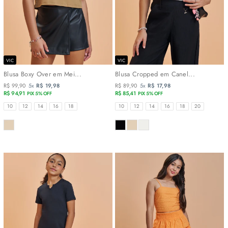
VIC
VIC
Blusa Boxy Over em Mei...
Blusa Cropped em Canel...
R$ 99,90
5x
R$ 19,98
R$ 89,90
5x
R$ 17,98
R$ 94,91
R$ 85,41
PIX 5% OFF
PIX 5% OFF
TAMANHOS
TAMANHOS
10
12
14
16
18
10
12
14
16
18
20
COR
COR