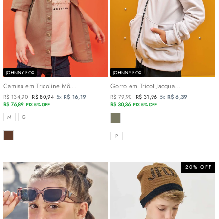
JOHNNY FOX
JOHNNY FOX
Camisa em Tricoline Mô...
Gorro em Tricot Jacqua...
Preço
R$ 134,90
Preço
R$ 80,94
5x
R$ 16,19
Preço
R$ 79,90
Preço
R$ 31,96
5x
R$ 6,39
normal
R$ 76,89
promocional
normal
R$ 30,36
promocional
PIX 5% OFF
PIX 5% OFF
TAMANHOS
COR
M
G
COR
TAMANHOS
P
20% OFF