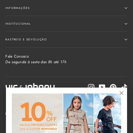
INFORMAÇÕES
INSTITUCIONAL
RASTREIO E DEVOLUÇÃO
Fale Conosco
De segunda à sexta das 8h até 17h
Instagram
YouTube
Pinterest
Tik
"Fecha
(Esc)"
Informe seu e-mail e receba as novidades da loja
Seu
Enviar
e-