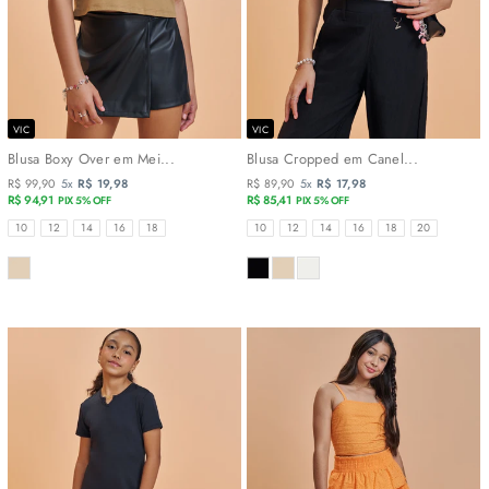
VIC
VIC
Blusa Boxy Over em Mei...
Blusa Cropped em Canel...
R$ 99,90
5x
R$ 19,98
R$ 89,90
5x
R$ 17,98
R$ 94,91
R$ 85,41
PIX 5% OFF
PIX 5% OFF
TAMANHOS
TAMANHOS
10
12
14
16
18
10
12
14
16
18
20
COR
COR