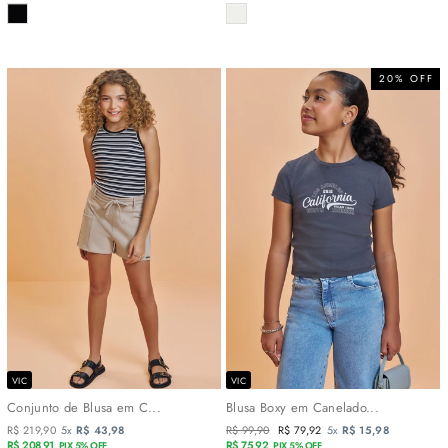
COR
COR
20% OFF
VIC
VIC
Conjunto de Blusa em C...
Blusa Boxy em Canelado...
R$ 219,90
5x
R$ 43,98
Preço
R$ 99,90
Preço
R$ 79,92
5x
R$ 15,98
R$ 208,91
normal
R$ 75,92
promocional
PIX 5% OFF
PIX 5% OFF