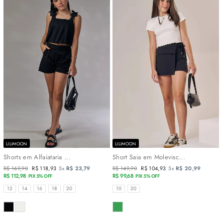
LILIMOON
LILIMOON
Shorts em Alfaiataria ...
Short Saia em Molevisc...
Preço
R$ 169,90
Preço
R$ 118,93
5x
R$ 23,79
Preço
R$ 149,90
Preço
R$ 104,93
5x
R$ 20,99
normal
R$ 112,98
promocional
normal
R$ 99,68
promocional
PIX 5% OFF
PIX 5% OFF
TAMANHOS
TAMANHOS
12
14
16
18
20
10
20
COR
COR