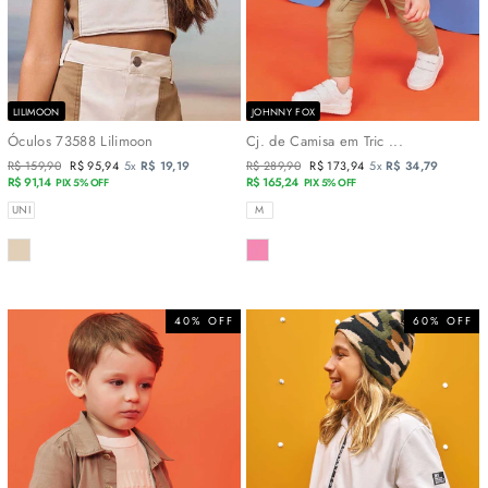
LILIMOON
JOHNNY FOX
Óculos 73588 Lilimoon
Cj. de Camisa em Tric ...
Preço
R$ 159,90
Preço
R$ 95,94
5x
R$ 19,19
Preço
R$ 289,90
Preço
R$ 173,94
5x
R$ 34,79
normal
R$ 91,14
promocional
normal
R$ 165,24
promocional
PIX 5% OFF
PIX 5% OFF
TAMANHOS
TAMANHOS
UNI
M
COR
COR
40% OFF
60% OFF