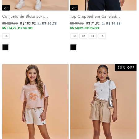
VIC
VIC
Conjunto de Blusa Boxy...
Top Cropped em Canelad...
Preço
R$ 229,90
Preço
R$ 183,92
5x
R$ 36,78
Preço
R$ 89,90
Preço
R$ 71,92
5x
R$ 14,38
normal
R$ 174,72
promocional
normal
R$ 68,32
promocional
PIX 5% OFF
PIX 5% OFF
TAMANHOS
TAMANHOS
16
10
12
14
16
COR
COR
20% OFF