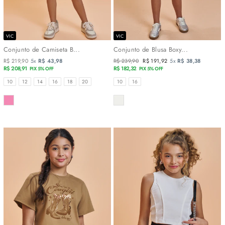
VIC
VIC
Conjunto de Camiseta B...
Conjunto de Blusa Boxy...
R$ 219,90
5x
R$ 43,98
Preço
R$ 239,90
Preço
R$ 191,92
5x
R$ 38,38
R$ 208,91
normal
R$ 182,32
promocional
PIX 5% OFF
PIX 5% OFF
TAMANHOS
TAMANHOS
10
12
14
16
18
20
10
16
COR
COR