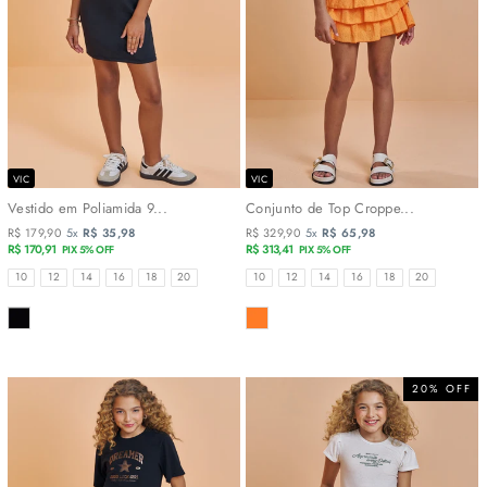
VIC
VIC
Vestido em Poliamida 9...
Conjunto de Top Croppe...
R$ 179,90
5x
R$ 35,98
R$ 329,90
5x
R$ 65,98
R$ 170,91
R$ 313,41
PIX 5% OFF
PIX 5% OFF
TAMANHOS
TAMANHOS
10
12
14
16
18
20
10
12
14
16
18
20
COR
COR
20% OFF