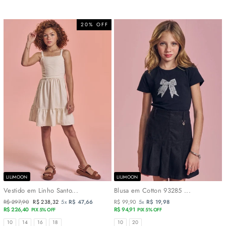
20% OFF
LILIMOON
LILIMOON
Vestido em Linho Santo...
Blusa em Cotton 93285 ...
Preço
R$ 297,90
Preço
R$ 238,32
5x
R$ 47,66
R$ 99,90
5x
R$ 19,98
normal
R$ 226,40
promocional
R$ 94,91
PIX 5% OFF
PIX 5% OFF
TAMANHOS
TAMANHOS
10
14
16
18
10
20