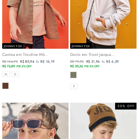
JOHNNY FOX
JOHNNY FOX
Camisa em Tricoline Mô...
Gorro em Tricot Jacqua...
Preço
R$ 134,90
Preço
R$ 80,94
5x
R$ 16,19
Preço
R$ 79,90
Preço
R$ 31,96
5x
R$ 6,39
normal
R$ 76,89
promocional
normal
R$ 30,36
promocional
PIX 5% OFF
PIX 5% OFF
TAMANHOS
COR
M
G
COR
TAMANHOS
P
20% OFF