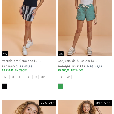
VIC
VIC
Vestido em Canelado Lu...
Conjunto de Blusa em M...
R$ 229,90
5x
R$ 45,98
Preço
R$ 269,90
Preço
R$ 215,92
5x
R$ 43,18
R$ 218,41
normal
R$ 205,12
promocional
PIX 5% OFF
PIX 5% OFF
TAMANHOS
TAMANHOS
10
12
14
16
18
20
18
20
COR
COR
20% OFF
20% OFF