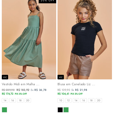
20% OFF
VIC
VIC
Vestido Midi em Malha ...
Blusa em Canelado Liz ...
Preço
R$ 229,90
Preço
R$ 183,92
5x
R$ 36,78
R$ 109,90
5x
R$ 21,98
normal
R$ 174,72
promocional
R$ 104,41
PIX 5% OFF
PIX 5% OFF
TAMANHOS
TAMANHOS
14
16
18
20
10
12
14
16
18
20
COR
COR