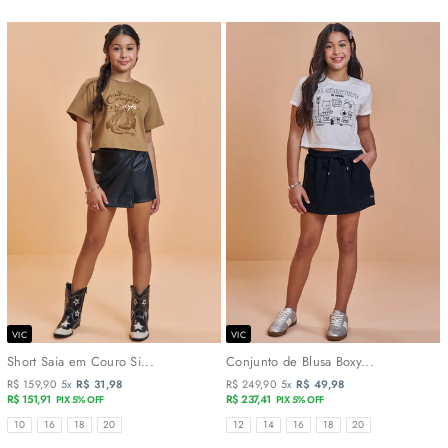
VIC
VIC
Short Saia em Couro Si...
Conjunto de Blusa Boxy...
R$ 159,90
5x
R$ 31,98
R$ 249,90
5x
R$ 49,98
R$ 151,91
R$ 237,41
PIX 5% OFF
PIX 5% OFF
TAMANHOS
TAMANHOS
10
16
18
20
12
14
16
18
20