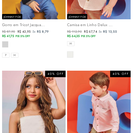
JOHNNY FOX
JOHNNY FOX
Gorro em Tricot Jacqua...
Camisa em Linho Delux ...
Preço
R$ 87,90
Preço
R$ 43,95
5x
R$ 8,79
Preço
R$ 112,90
Preço
R$ 67,74
5x
R$ 13,55
normal
R$ 41,75
promocional
normal
R$ 64,35
promocional
PIX 5% OFF
PIX 5% OFF
COR
TAMANHOS
M
COR
TAMANHOS
P
M
40% OFF
40% OFF