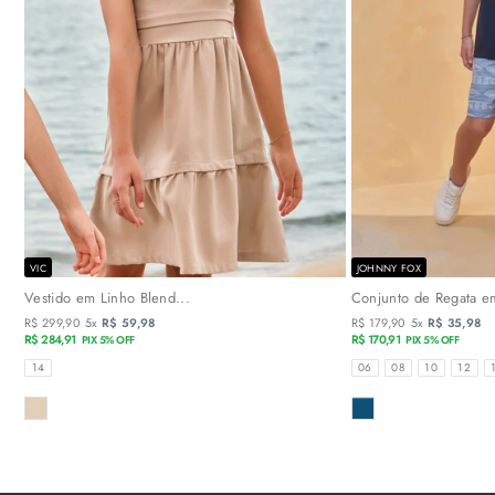
VIC
JOHNNY FOX
Vestido em Linho Blend...
Conjunto de Regata em
R$ 299,90
5x
R$ 59,98
R$ 179,90
5x
R$ 35,98
R$ 284,91
R$ 170,91
PIX 5% OFF
PIX 5% OFF
TAMANHOS
TAMANHOS
14
06
08
10
12
COR
COR