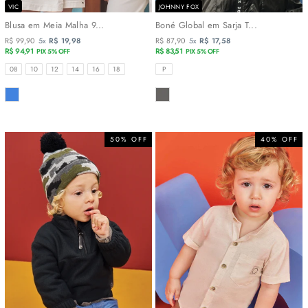
VIC
JOHNNY FOX
Blusa em Meia Malha 9...
Boné Global em Sarja T...
R$ 99,90
5x
R$ 19,98
R$ 87,90
5x
R$ 17,58
R$ 94,91
R$ 83,51
PIX 5% OFF
PIX 5% OFF
TAMANHOS
TAMANHOS
08
10
12
14
16
18
P
COR
COR
50% OFF
40% OFF