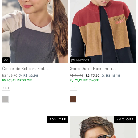
VIC
JOHNNY FOX
Óculos de Sol com Prot...
Gorro Dupla Face em Tr...
R$ 169,90
5x
R$ 33,98
Preço
R$ 94,90
Preço
R$ 75,92
5x
R$ 15,18
R$ 161,41
normal
R$ 72,12
promocional
PIX 5% OFF
PIX 5% OFF
TAMANHOS
TAMANHOS
UNI
P
COR
COR
20% OFF
40% OFF