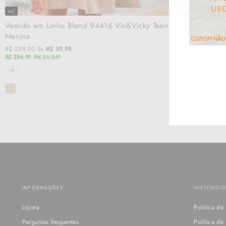
VIC
JOHNNY FOX
Vestido em Linho Blend 94416 Vic&Vicky Teen
Conjunto de R
Menina
em Nylon ...
R$ 299,90
5x
R$ 59,98
R$ 179,90
5x
R$ 3
R$ 284,91
R$ 170,91
PIX 5% OFF
PIX 5% OF
TAMANHOS
TAMANHOS
14
06
08
10
1
SEU
COR
COR
E-
MAIL
INFORMAÇÕES
INSTITUCI
Lojista
Politica de
Perguntas frequentes
Politica d