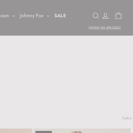
Carr
Pesquisa
Entrar
imoon
Johnny Fox
SALE
VENDA NO ATACADO
Todos