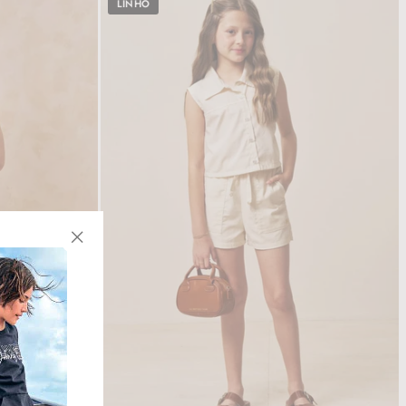
LINHO
"Fechar
(Esc)"