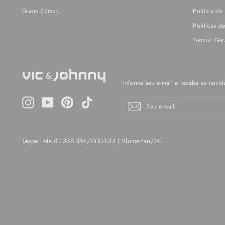
Quem Somos
Politica de
Políticas d
Termos Ger
Informe seu e-mail e receba as novid
Instagram
YouTube
Pinterest
TikTok
Seu
Enviar
e-
mail
Texpa Ltda 81.336.398/0001-33 | Blumenau/SC​