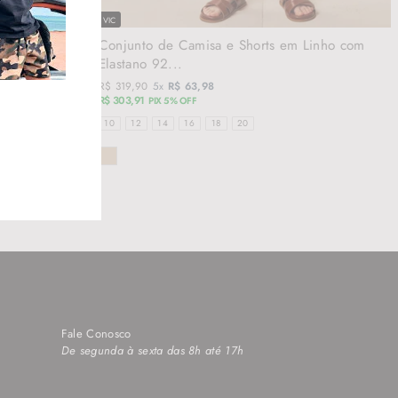
VIC
m Elastano
Conjunto de Camisa e Shorts em Linho com
Elastano 92...
R$ 319,90
5x
R$ 63,98
R$ 303,91
PIX 5% OFF
TAMANHOS
10
12
14
16
18
20
COR
Fale Conosco
De segunda à sexta das 8h até 17h