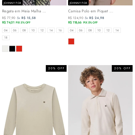
JOHNNY FOX
JOHNNY FOX
Regata em Meia Malha ...
Camisa Polo em Piquet ...
R$ 77,90
5x
R$ 15,58
R$ 124,90
5x
R$ 24,98
R$ 74,01
R$ 118,66
PIX 5% OFF
PIX 5% OFF
TAMANHOS
TAMANHOS
04
06
08
10
12
14
16
04
06
08
10
12
14
18
COR
COR
20% OFF
20% OFF