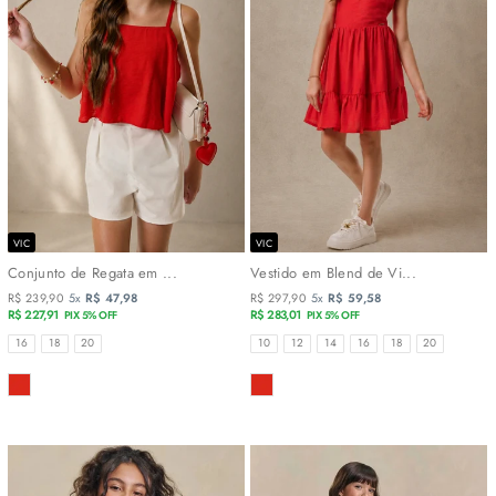
VIC
VIC
Conjunto de Regata em ...
Vestido em Blend de Vi...
R$ 239,90
5x
R$ 47,98
R$ 297,90
5x
R$ 59,58
R$ 227,91
R$ 283,01
PIX 5% OFF
PIX 5% OFF
TAMANHOS
TAMANHOS
16
18
20
10
12
14
16
18
20
COR
COR