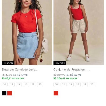
LILIMOON
LILIMOON
Blusa em Canelado Luna...
Conjunto de Regata em ...
R$ 89,90
5x
R$ 17,98
R$ 269,90
5x
R$ 53,98
R$ 85,41
R$ 256,41
PIX 5% OFF
PIX 5% OFF
TAMANHOS
TAMANHOS
10
12
14
16
18
20
10
12
14
16
18
20
COR
COR