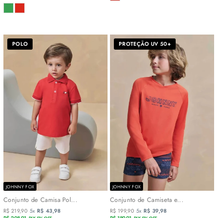
COR
POLO
PROTEÇÃO UV 50+
JOHNNY FOX
JOHNNY FOX
Conjunto de Camisa Pol...
Conjunto de Camiseta e...
R$ 219,90
5x
R$ 43,98
R$ 199,90
5x
R$ 39,98
R$ 208,91
R$ 189,91