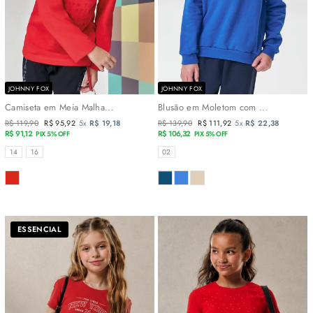
JOHNNY FOX
JOHNNY FOX
Camiseta em Meia Malha...
Blusão em Moletom com ...
Preço
R$ 119,90
Preço
R$ 95,92
5x
R$ 19,18
Preço
R$ 139,90
Preço
R$ 111,92
5x
R$ 22,38
normal
R$ 91,12
promocional
normal
R$ 106,32
promocional
PIX 5% OFF
PIX 5% OFF
TAMANHOS
TAMANHOS
14
16
02
COR
COR
ESSENCIAL