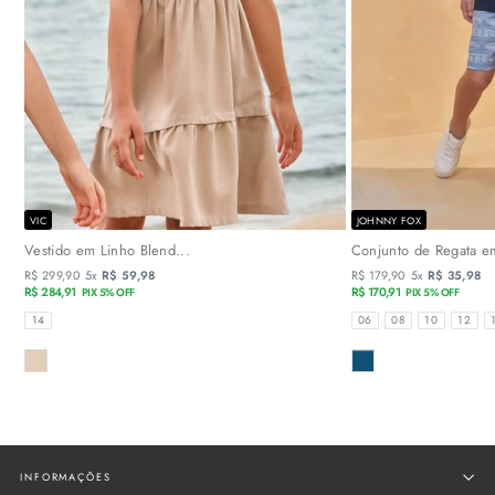
VIC
JOHNNY FOX
Vestido em Linho Blend...
Conjunto de Regata em
R$ 299,90
5x
R$ 59,98
R$ 179,90
5x
R$ 35,98
R$ 284,91
R$ 170,91
PIX 5% OFF
PIX 5% OFF
TAMANHOS
TAMANHOS
14
06
08
10
12
COR
COR
INFORMAÇÕES