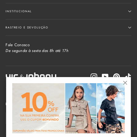
INSTITUCIONAL
RASTREIO E DEVOLUÇÃO
Fale Conosco
De segunda à sexta das 8h até 17h
Instagram
YouTube
Pinterest
Tik
"Fecha
(Esc)"
Informe seu e-mail e receba as novidades da loja
Seu
Enviar
e-
mail