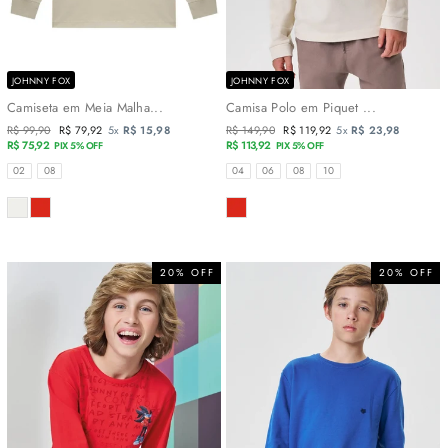
JOHNNY FOX
JOHNNY FOX
Camiseta em Meia Malha...
Camisa Polo em Piquet ...
Preço
R$ 99,90
Preço
R$ 79,92
5x
R$ 15,98
Preço
R$ 149,90
Preço
R$ 119,92
5x
R$ 23,98
normal
R$ 75,92
promocional
normal
R$ 113,92
promocional
PIX 5% OFF
PIX 5% OFF
TAMANHOS
TAMANHOS
02
08
04
06
08
10
COR
COR
20% OFF
20% OFF