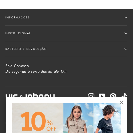
INFORMAÇÕES
INSTITUCIONAL
RASTREIO E DEVOLUÇÃO
Fale Conosco
De segunda à sexta das 8h até 17h
Instagram
YouTube
Pinterest
Tik
"Fecha
(Esc)"
Informe seu e-mail e receba as novidades da loja