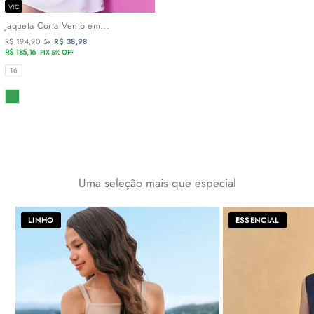
VIC
Jaqueta Corta Vento em...
R$ 194,90
5x
R$ 38,98
R$ 185,16
PIX 5% OFF
TAMANHOS
16
COR
Uma seleção mais que especial
LINHO
ESSENCIAL