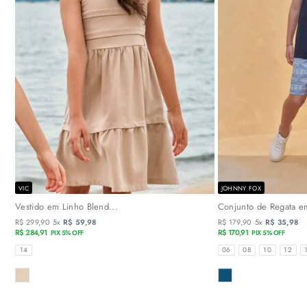
VIC
JOHNNY FOX
Vestido em Linho Blend...
Conjunto de Regata em
R$ 299,90
5x
R$ 59,98
R$ 179,90
5x
R$ 35,98
R$ 284,91
R$ 170,91
PIX 5% OFF
PIX 5% OFF
TAMANHOS
TAMANHOS
14
06
08
10
12
COR
COR